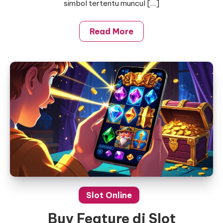
simbol tertentu muncul […]
Read More
Slot Online
Buy Feature di Slot