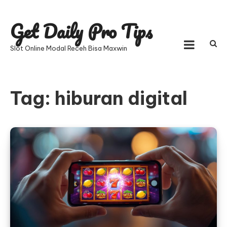
Skip
to
Get Daily Pro Tips
content
Slot Online Modal Receh Bisa Maxwin
Tag:
hiburan digital