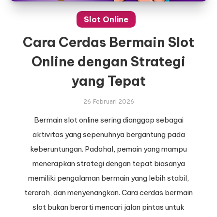
Slot Online
Cara Cerdas Bermain Slot
Online dengan Strategi
yang Tepat
26 Februari 2026
Bermain slot online sering dianggap sebagai
aktivitas yang sepenuhnya bergantung pada
keberuntungan. Padahal, pemain yang mampu
menerapkan strategi dengan tepat biasanya
memiliki pengalaman bermain yang lebih stabil,
terarah, dan menyenangkan. Cara cerdas bermain
slot bukan berarti mencari jalan pintas untuk