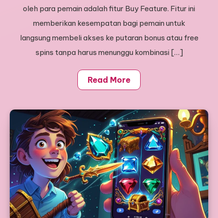
oleh para pemain adalah fitur Buy Feature. Fitur ini
memberikan kesempatan bagi pemain untuk
langsung membeli akses ke putaran bonus atau free
spins tanpa harus menunggu kombinasi […]
Read More