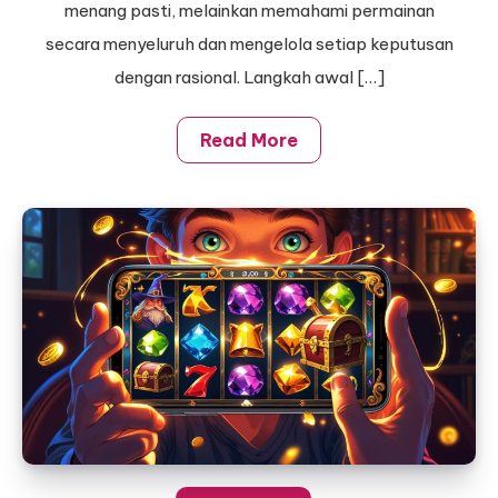
menang pasti, melainkan memahami permainan
secara menyeluruh dan mengelola setiap keputusan
dengan rasional. Langkah awal […]
Read More