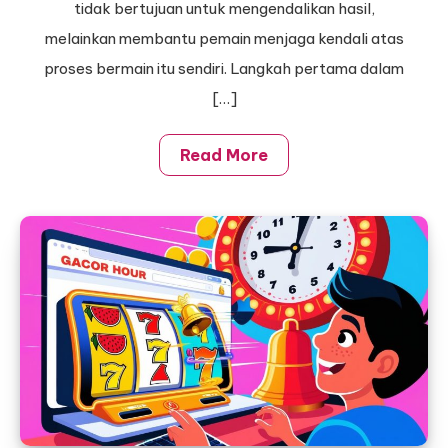
tidak bertujuan untuk mengendalikan hasil,
melainkan membantu pemain menjaga kendali atas
proses bermain itu sendiri. Langkah pertama dalam
[…]
Read More