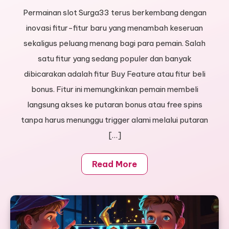
Permainan slot Surga33 terus berkembang dengan
inovasi fitur-fitur baru yang menambah keseruan
sekaligus peluang menang bagi para pemain. Salah
satu fitur yang sedang populer dan banyak
dibicarakan adalah fitur Buy Feature atau fitur beli
bonus. Fitur ini memungkinkan pemain membeli
langsung akses ke putaran bonus atau free spins
tanpa harus menunggu trigger alami melalui putaran
[…]
Read More