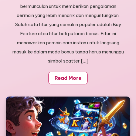
bermunculan untuk memberikan pengalaman
bermain yang lebih menarik dan menguntungkan.
Salah satu fitur yang semakin populer adalah Buy
Feature atau fitur beli putaran bonus. Fitur ini
menawarkan pemain cara instan untuk langsung
masuk ke dalam mode bonus tanpa harus menunggu
simbol scatter […]
Read More