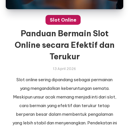
Slot Online
Panduan Bermain Slot
Online secara Efektif dan
Terukur
13 April 2026
Slot online sering dipandang sebagai permainan
yang mengandalkan keberuntungan semata.
Meskipun unsur acak memang menjadi inti dari slot,
cara bermain yang efektif dan terukur tetap
berperan besar dalam membentuk pengalaman
yang lebih stabil dan menyenangkan. Pendekatan ini